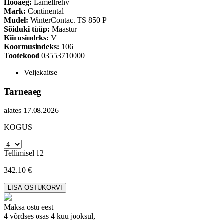
Hooaeg:
Lamellrehv
Mark:
Continental
Mudel:
WinterContact TS 850 P
Sõiduki tüüp:
Maastur
Kiirusindeks:
V
Koormusindeks:
106
Tootekood
03553710000
Veljekaitse
Tarneaeg
alates 17.08.2026
KOGUS
Tellimisel 12+
342.10 €
Maksa ostu eest
4 võrdses osas 4 kuu jooksul,