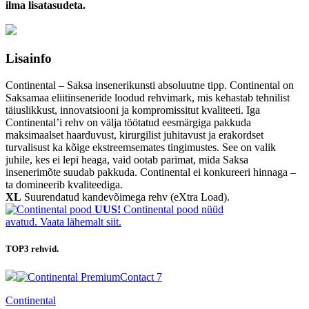
ilma lisatasudeta.
Lisainfo
Continental – Saksa insenerikunsti absoluutne tipp. Continental on
Saksamaa eliitinseneride loodud rehvimark, mis kehastab tehnilist
täiuslikkust, innovatsiooni ja kompromissitut kvaliteeti. Iga
Continental’i rehv on välja töötatud eesmärgiga pakkuda
maksimaalset haarduvust, kirurgilist juhitavust ja erakordset
turvalisust ka kõige ekstreemsemates tingimustes. See on valik
juhile, kes ei lepi heaga, vaid ootab parimat, mida Saksa
insenerimõte suudab pakkuda. Continental ei konkureeri hinnaga –
ta domineerib kvaliteediga.
XL
Suurendatud kandevõimega rehv (eXtra Load).
UUS!
Continental pood nüüd
avatud. Vaata lähemalt siit.
TOP3
rehvid.
Continental