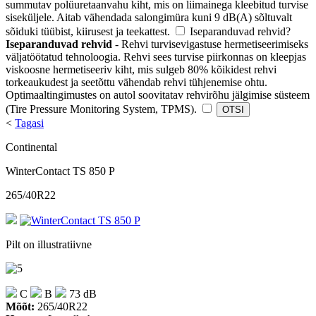
summutav polüuretaanvahu kiht, mis on liimainega kleebitud turvise
siseküljele. Aitab vähendada salongimüra kuni 9 dB(A) sõltuvalt
sõiduki tüübist, kiirusest ja teekattest.
Iseparanduvad rehvid
?
Iseparanduvad rehvid
- Rehvi turvisevigastuse hermetiseerimiseks
väljatöötatud tehnoloogia. Rehvi sees turvise piirkonnas on kleepjas
viskoosne hermetiseeriv kiht, mis sulgeb 80% kõikidest rehvi
torkeaukudest ja seetõttu vähendab rehvi tühjenemise ohtu.
Optimaaltingimustes on autol soovitatav rehvirõhu jälgimise süsteem
(Tire Pressure Monitoring System, TPMS).
<
Tagasi
Continental
WinterContact TS 850 P
265/40R22
Pilt on illustratiivne
C
B
73 dB
Mõõt:
265/40R22