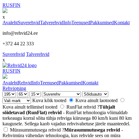
RUS
FIN
x
Avaleht
Suverehvid
Talverehvid
Info
Teenused
Pakkumised
Kontakt
info@rehvid24.ee
+372 44 22 333
Suverehvid
Talverehvid
x
RUS
FIN
Avaleht
Rehvid
Info
Teenused
Pakkumised
Kontakt
Rehviotsing
Kuva kõik tooted
Kuva ainult laotooted
Kuva ainult tellimisel tooted
RunFlat rehvid
?
Tühjalt
sõidetavad (RunFlat) rehvid
- RunFlat tehnoloogia võimaldab
torkeaugu korral sõita tühja rehviga kiirusega 80 km/h kuni 80 km
kaugusele. Sellega kaob vajadus rehvivahetuse järele maanteedel.
Mürasummutusega rehvid
?
Mürasummutusega rehvid
-
Rehvimüra vähendav tehnoloogia, kus rehvide sees on müra