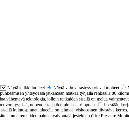
Näytä kaikki tuotteet
Näytä vain varastossa olevat tuotteet
 puhkeamisen yhteydessä jatkamaan matkaa tyhjällä renkaalla 80 kilome
a vähentävä teknologia, jolloin renkaiden sisällä on melua vaimentava
euvon tyypistä, nopeudesta ja tien pinnasta riippuen.
Itsestään korj
isällä kulutuspinnan alueella on tahmea, viskoosinen tiivistävä kerros, 
sittelemme renkaiden paineenvalvontajärjestelmän (Tire Pressure Moni