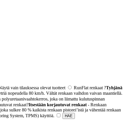
Näytä vain tilauksessa olevat tuotteet
RunFlat renkaat
?
Tyhjänä
triä nopeudella 80 km/h. Vältät renkaan vaihdon vaivan maantiellä.
 polyuretaanivaahtokerros, joka on liimattu kulutuspinnan
autuvat renkaat
?
Itsestään korjautuvat renkaat
- Renkaan
joka sulkee 80 % kaikista renkaan pistorei’istä ja vähentää renkaan
toring System, TPMS) käyttöä.