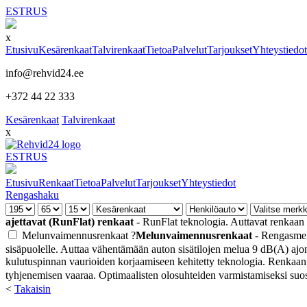
EST
RUS
x
Etusivu
Kesärenkaat
Talvirenkaat
Tietoa
Palvelut
Tarjoukset
Yhteystiedot
info@rehvid24.ee
+372 44 22 333
Kesärenkaat
Talvirenkaat
x
EST
RUS
Etusivu
Renkaat
Tietoa
Palvelut
Tarjoukset
Yhteystiedot
Rengashaku
ajettavat (RunFlat) renkaat
- RunFlat teknologia. Auttavat renkaan
Melunvaimennusrenkaat
?
Melunvaimennusrenkaat
- Rengasmelu
sisäpuolelle. Auttaa vähentämään auton sisätilojen melua 9 dB(A) ajon
kulutuspinnan vaurioiden korjaamiseen kehitetty teknologia. Renkaan s
tyhjenemisen vaaraa. Optimaalisten olosuhteiden varmistamiseksi suo
<
Takaisin