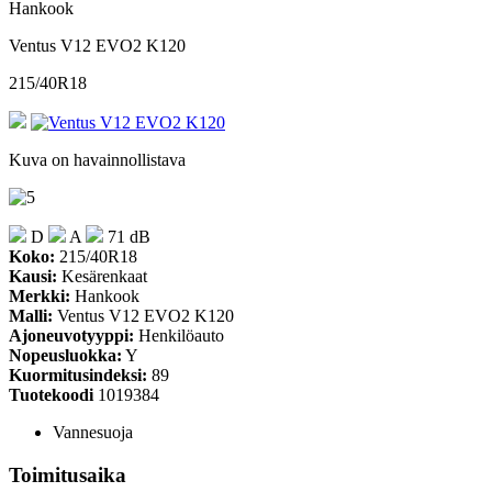
Hankook
Ventus V12 EVO2 K120
215/40R18
Kuva on havainnollistava
D
A
71 dB
Koko:
215/40R18
Kausi:
Kesärenkaat
Merkki:
Hankook
Malli:
Ventus V12 EVO2 K120
Ajoneuvotyyppi:
Henkilöauto
Nopeusluokka:
Y
Kuormitusindeksi:
89
Tuotekoodi
1019384
Vannesuoja
Toimitusaika