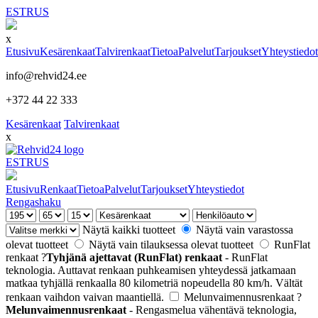
EST
RUS
x
Etusivu
Kesärenkaat
Talvirenkaat
Tietoa
Palvelut
Tarjoukset
Yhteystiedot
info@rehvid24.ee
+372 44 22 333
Kesärenkaat
Talvirenkaat
x
EST
RUS
Etusivu
Renkaat
Tietoa
Palvelut
Tarjoukset
Yhteystiedot
Rengashaku
Näytä kaikki tuotteet
Näytä vain varastossa
olevat tuotteet
Näytä vain tilauksessa olevat tuotteet
RunFlat
renkaat
?
Tyhjänä ajettavat (RunFlat) renkaat
- RunFlat
teknologia. Auttavat renkaan puhkeamisen yhteydessä jatkamaan
matkaa tyhjällä renkaalla 80 kilometriä nopeudella 80 km/h. Vältät
renkaan vaihdon vaivan maantiellä.
Melunvaimennusrenkaat
?
Melunvaimennusrenkaat
- Rengasmelua vähentävä teknologia,