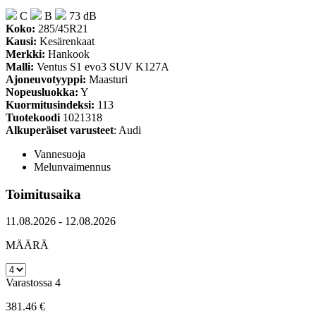
C
B
73 dB
Koko:
285/45R21
Kausi:
Kesärenkaat
Merkki:
Hankook
Malli:
Ventus S1 evo3 SUV K127A
Ajoneuvotyyppi:
Maasturi
Nopeusluokka:
Y
Kuormitusindeksi:
113
Tuotekoodi
1021318
Alkuperäiset varusteet
: Audi
Vannesuoja
Melunvaimennus
Toimitusaika
11.08.2026 - 12.08.2026
MÄÄRÄ
Varastossa 4
381.46 €