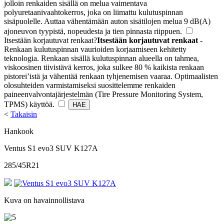
jolloin renkaiden sisällä on melua vaimentava
polyuretaanivaahtokerros, joka on liimattu kulutuspinnan
sisäpuolelle. Auttaa vähentämään auton sisätilojen melua 9 dB(A)
ajoneuvon tyypistä, nopeudesta ja tien pinnasta riippuen.
Itsestään korjautuvat renkaat
?
Itsestään korjautuvat renkaat
-
Renkaan kulutuspinnan vaurioiden korjaamiseen kehitetty
teknologia. Renkaan sisällä kulutuspinnan alueella on tahmea,
viskoosinen tiivistävä kerros, joka sulkee 80 % kaikista renkaan
pistorei’istä ja vähentää renkaan tyhjenemisen vaaraa. Optimaalisten
olosuhteiden varmistamiseksi suosittelemme renkaiden
paineenvalvontajärjestelmän (Tire Pressure Monitoring System,
TPMS) käyttöä.
<
Takaisin
Hankook
Ventus S1 evo3 SUV K127A
285/45R21
Kuva on havainnollistava