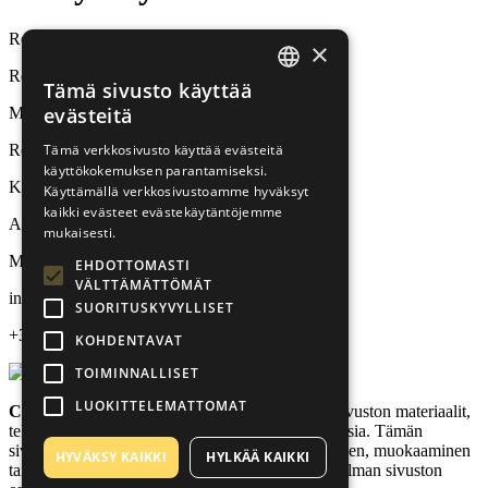
Rehvid24 / Tirestar OÜ
×
Renkaiden myynti ja vaihto
Tämä sivusto käyttää
ESTONIAN
evästeitä
Mäealuse 10, Tallinn
RUSSIAN
Tämä verkkosivusto käyttää evästeitä
Rengasvarasto
käyttökokemuksen parantamiseksi.
FINNISH
Kalda 7c, Tallinn
Käyttämällä verkkosivustoamme hyväksyt
kaikki evästeet evästekäytäntöjemme
Aukioloajat
mukaisesti.
MA-PE / klo 9:00-17:00
EHDOTTOMASTI
VÄLTTÄMÄTTÖMÄT
info@rehvid24.ee
SUORITUSKYVYLLISET
+372 44 22 333
KOHDENTAVAT
TOIMINNALLISET
LUOKITTELEMATTOMAT
Copyright © Tirestar OÜ
| Rehvid24 -verkkosivuston materiaalit,
tekstit, kuvat ja bannerit ovat tekijänoikeuden alaisia. Tämän
sivuston sisällön kopioiminen, jakelu, julkaiseminen, muokaaminen
HYVÄKSY KAIKKI
HYLKÄÄ KAIKKI
tai asettaminen kolmansien osapuolten saataville ilman sivuston