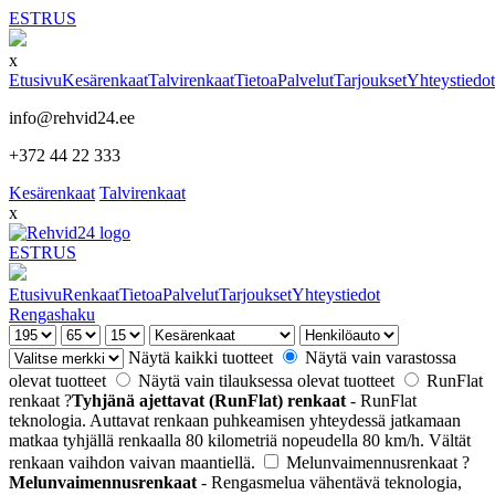
EST
RUS
x
Etusivu
Kesärenkaat
Talvirenkaat
Tietoa
Palvelut
Tarjoukset
Yhteystiedot
info@rehvid24.ee
+372 44 22 333
Kesärenkaat
Talvirenkaat
x
EST
RUS
Etusivu
Renkaat
Tietoa
Palvelut
Tarjoukset
Yhteystiedot
Rengashaku
Näytä kaikki tuotteet
Näytä vain varastossa
olevat tuotteet
Näytä vain tilauksessa olevat tuotteet
RunFlat
renkaat
?
Tyhjänä ajettavat (RunFlat) renkaat
- RunFlat
teknologia. Auttavat renkaan puhkeamisen yhteydessä jatkamaan
matkaa tyhjällä renkaalla 80 kilometriä nopeudella 80 km/h. Vältät
renkaan vaihdon vaivan maantiellä.
Melunvaimennusrenkaat
?
Melunvaimennusrenkaat
- Rengasmelua vähentävä teknologia,