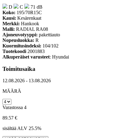
D
C
71 dB
Koko:
195/70R15C
Kausi:
Kesärenkaat
Merkki:
Hankook
Malli:
RADIAL RA08
Ajoneuvotyyppi:
pakettiauto
Nopeusluokka:
R
Kuormitusindeksi:
104/102
Tuotekoodi
2001883
Alkuperäiset varusteet
: Hyundai
Toimitusaika
12.08.2026 - 13.08.2026
MÄÄRÄ
Varastossa 4
89.57 €
sisältää ALV 25.5%