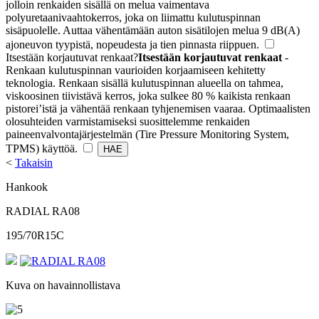
jolloin renkaiden sisällä on melua vaimentava
polyuretaanivaahtokerros, joka on liimattu kulutuspinnan
sisäpuolelle. Auttaa vähentämään auton sisätilojen melua 9 dB(A)
ajoneuvon tyypistä, nopeudesta ja tien pinnasta riippuen.
Itsestään korjautuvat renkaat
?
Itsestään korjautuvat renkaat
-
Renkaan kulutuspinnan vaurioiden korjaamiseen kehitetty
teknologia. Renkaan sisällä kulutuspinnan alueella on tahmea,
viskoosinen tiivistävä kerros, joka sulkee 80 % kaikista renkaan
pistorei’istä ja vähentää renkaan tyhjenemisen vaaraa. Optimaalisten
olosuhteiden varmistamiseksi suosittelemme renkaiden
paineenvalvontajärjestelmän (Tire Pressure Monitoring System,
TPMS) käyttöä.
<
Takaisin
Hankook
RADIAL RA08
195/70R15C
Kuva on havainnollistava