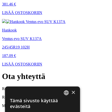
381.46 €
LISÄÄ OSTOSKORIIN
Hankook
Ventus evo SUV K137A
245/45R19 102H
187.09 €
LISÄÄ OSTOSKORIIN
Ota
yhteyttä
Rehvid24 / Tirestar OÜ
×
Renkaiden myynti ja vaihto
Tämä sivusto käyttää
ESTONIAN
evästeitä
Mäealuse 10, Tallinn
RUSSIAN