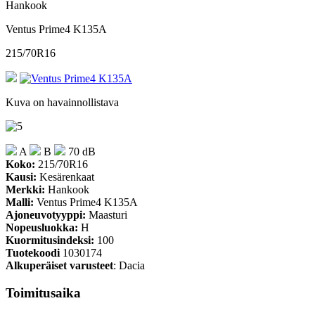
Hankook
Ventus Prime4 K135A
215/70R16
Kuva on havainnollistava
A
B
70 dB
Koko:
215/70R16
Kausi:
Kesärenkaat
Merkki:
Hankook
Malli:
Ventus Prime4 K135A
Ajoneuvotyyppi:
Maasturi
Nopeusluokka:
H
Kuormitusindeksi:
100
Tuotekoodi
1030174
Alkuperäiset varusteet
: Dacia
Toimitusaika