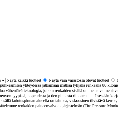
Näytä kaikki tuotteet
Näytä vain varastossa olevat tuotteet
 puhkeamisen yhteydessä jatkamaan matkaa tyhjällä renkaalla 80 kilome
a vähentävä teknologia, jolloin renkaiden sisällä on melua vaimentava
euvon tyypistä, nopeudesta ja tien pinnasta riippuen.
Itsestään korj
isällä kulutuspinnan alueella on tahmea, viskoosinen tiivistävä kerros, 
sittelemme renkaiden paineenvalvontajärjestelmän (Tire Pressure Moni