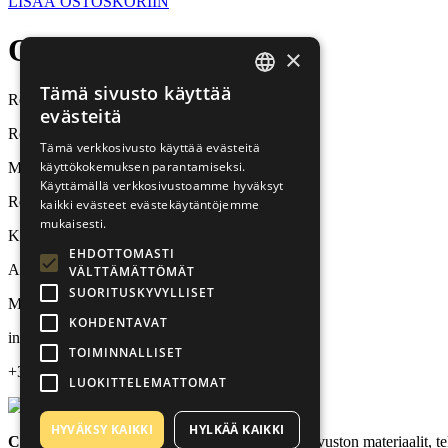
LISÄÄ OSTOSKORIIN
Ota
yhteyttä
×
Tämä sivusto käyttää
Rehvid24 / Tirestar OÜ
ESTONIAN
evästeitä
Renkaiden myynti ja vaihto
RUSSIAN
Tämä verkkosivusto käyttää evästeitä
käyttökokemuksen parantamiseksi.
Mäealuse 10, Tallinn
FINNISH
Käyttämällä verkkosivustoamme hyväksyt
Rengasvarasto
kaikki evästeet evästekäytäntöjemme
mukaisesti.
Kalda 7c, Tallinn
EHDOTTOMASTI
Aukioloajat
VÄLTTÄMÄTTÖMÄT
SUORITUSKYVYLLISET
MA-PE / klo 9:00-17:00
KOHDENTAVAT
info@rehvid24.ee
TOIMINNALLISET
+372 44 22 333
LUOKITTELEMATTOMAT
HYVÄKSY KAIKKI
HYLKÄÄ KAIKKI
Copyright © Tirestar OÜ
| Rehvid24 -verkkosivuston materiaalit, te