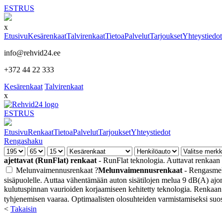
EST
RUS
x
Etusivu
Kesärenkaat
Talvirenkaat
Tietoa
Palvelut
Tarjoukset
Yhteystiedot
info@rehvid24.ee
+372 44 22 333
Kesärenkaat
Talvirenkaat
x
EST
RUS
Etusivu
Renkaat
Tietoa
Palvelut
Tarjoukset
Yhteystiedot
Rengashaku
ajettavat (RunFlat) renkaat
- RunFlat teknologia. Auttavat renkaan
Melunvaimennusrenkaat
?
Melunvaimennusrenkaat
- Rengasmelu
sisäpuolelle. Auttaa vähentämään auton sisätilojen melua 9 dB(A) ajon
kulutuspinnan vaurioiden korjaamiseen kehitetty teknologia. Renkaan s
tyhjenemisen vaaraa. Optimaalisten olosuhteiden varmistamiseksi suo
<
Takaisin