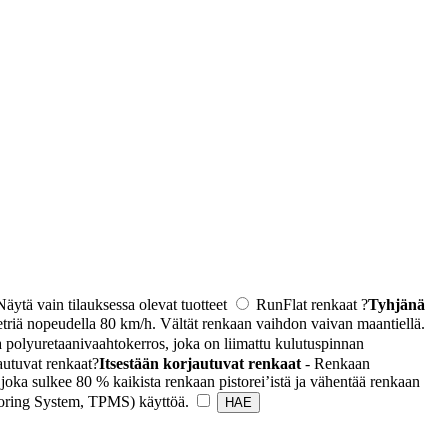
Näytä vain tilauksessa olevat tuotteet
RunFlat renkaat
?
Tyhjänä
triä nopeudella 80 km/h. Vältät renkaan vaihdon vaivan maantiellä.
 polyuretaanivaahtokerros, joka on liimattu kulutuspinnan
autuvat renkaat
?
Itsestään korjautuvat renkaat
- Renkaan
joka sulkee 80 % kaikista renkaan pistorei’istä ja vähentää renkaan
toring System, TPMS) käyttöä.