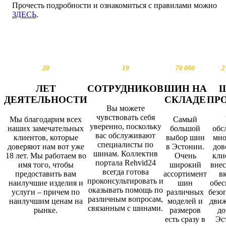
Прочесть подробности и ознакомиться с правилами можно
ЗДЕСЬ
.
20
19
70 000
2
ЛЕТ
СОТРУДНИКОВ
ШИН НА
ДЕЯТЕЛЬНОСТИ
СКЛАДЕ
ПР
Вы можете
чувствовать себя
Мы благодарим всех
Самый
уверенно, поскольку
наших замечательных
большой
обс
вас обслуживают
клиентов, которые
выбор шин
мно
специалисты по
доверяют нам вот уже
в Эстонии.
дов
шинам. Коллектив
18 лет. Мы работаем во
Очень
кли
портала Rehvid24
имя того, чтобы
широкий
внес
всегда готова
предоставить вам
ассортимент
в
проконсультировать и
наилучшие изделия и
шин
обес
оказывать помощь по
услуги – причем по
различных
безо
различным вопросам,
наилучшим ценам на
моделей и
движ
связанным с шинами.
рынке.
размеров
до
есть сразу в
Эс