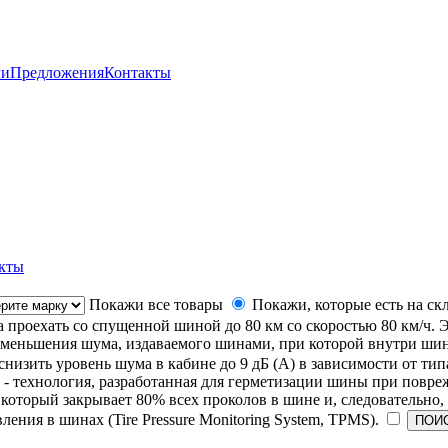
ги
Предложения
Контакты
кты
Покажи все товары
Покажи, которые есть на ск
ла проехать со спущенной шиной до 80 км со скоростью 80 км/ч. 
уменьшения шума, издаваемого шинами, при которой внутри ши
низить уровень шума в кабине до 9 дБ (А) в зависимости от тип
- технология, разработанная для герметизации шины при повре
который закрывает 80% всех проколов в шине и, следовательно
ения в шинах (Tire Pressure Monitoring System, TPMS).