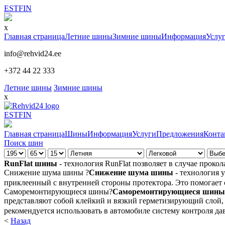
EST
FIN
x
Главная страница
Летние шины
Зимние шины
Информация
Услу
info@rehvid24.ee
+372 44 22 333
Летние шины
Зимние шины
x
EST
FIN
Главная страница
Шины
Информация
Услуги
Предложения
Конта
Поиск шин
RunFlat шины
- технология RunFlat позволяет в случае проко
Снижение шума шины
?
Снижение шума шины
- технология 
приклеенный с внутренней стороны протектора. Это помогает с
Саморемонтирующиеся шины
?
Саморемонтирующиеся шины
представляют собой клейкий и вязкий герметизирующий слой, 
рекомендуется использовать в автомобиле систему контроля давл
<
Назад