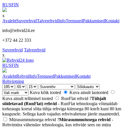
RUS
FIN
x
Avaleht
Suverehvid
Talverehvid
Info
Teenused
Pakkumised
Kontakt
info@rehvid24.ee
+372 44 22 333
Suverehvid
Talverehvid
x
RUS
FIN
Avaleht
Rehvid
Info
Teenused
Pakkumised
Kontakt
Rehviotsing
Kuva kõik tooted
Kuva ainult laotooted
Kuva ainult tellimisel tooted
RunFlat rehvid
?
Tühjalt
sõidetavad (RunFlat) rehvid
- RunFlat tehnoloogia võimaldab
torkeaugu korral sõita tühja rehviga kiirusega 80 km/h kuni 80 km
kaugusele. Sellega kaob vajadus rehvivahetuse järele maanteedel.
Mürasummutusega rehvid
?
Mürasummutusega rehvid
-
Rehvimüra vähendav tehnoloogia, kus rehvide sees on müra