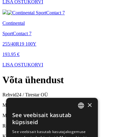
LISA OSTUKORVI
Continental
SportContact 7
255/40R19 100Y
193.95 €
LISA OSTUKORVI
Võta
ühendust
Rehvid24 / Tirestar OÜ
×
Müük ja rehvivahetus
See veebisait kasutab
Mäealuse 10, Tallinn
ESTONIAN
küpsiseid
Rehviladu
RUSSIAN
See veebisait kasutab kasutajakogemuse
Kalda 7c, Tallinn