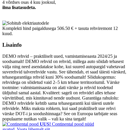
4 võrdses osas 4 kuu jooksul,
ilma lisatasudeta.
Komplekti hind paigaldusega 506.50 € + tasuta rehviremont 12
kuud.
Lisainfo
DEMO rehvid – praktiliselt uued, vamistamiseaasta 2024/25 ja
soodsamalt! DEMO rehvid on rehvid, millega auto sõidab tehasest
välja ning need asendatakse kohe, kui suured autopargid vahetavad
suverehvid talverehvide vastu. See tähendab, et saad täiesti värsked,
tehasegarantiiga rehvid kuni 30% soodsamalt! Sõidukogemus:
rehvidega on sõidetud vaid 2–5 km tehase territooriumil. Värske
tootmine: valmistamisaasta on alati värske ja rehvid toodetud
üldjuhul samal aastal. Kvaliteet: sageli on rehvidel alles tehase
värvitriibud, mis kinnitavad nende uudsust. Garantiiga rahulolu:
DEMO rehvidele kehtib sama tehasegarantii kui täiesti uutele
rehvidele. Miks maksta rohkem, kui saad praktiliselt uue rehvi
värske DOT-i ja soodushinnaga? See on Euroopa tarbijate seas
populaarne nutikas valik – vali ka sina targalt!
UUS!
Continental pood nüüd
avatud. Vaata lähemalt siit.