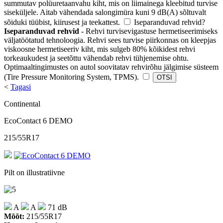
summutav polüuretaanvahu kiht, mis on liimainega kleebitud turvise
siseküljele. Aitab vähendada salongimüra kuni 9 dB(A) sõltuvalt
sõiduki tüübist, kiirusest ja teekattest.
Iseparanduvad rehvid
?
Iseparanduvad rehvid
- Rehvi turvisevigastuse hermetiseerimiseks
väljatöötatud tehnoloogia. Rehvi sees turvise piirkonnas on kleepjas
viskoosne hermetiseeriv kiht, mis sulgeb 80% kõikidest rehvi
torkeaukudest ja seetõttu vähendab rehvi tühjenemise ohtu.
Optimaaltingimustes on autol soovitatav rehvirõhu jälgimise süsteem
(Tire Pressure Monitoring System, TPMS).
<
Tagasi
Continental
EcoContact 6 DEMO
215/55R17
Pilt on illustratiivne
A
A
71 dB
Mõõt:
215/55R17