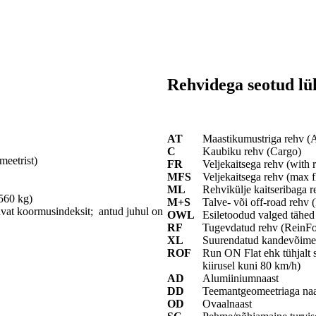
Rehvidega seotud lü
AT
Maastikumustriga rehv (Al
C
Kaubiku rehv (Cargo)
meetrist)
FR
Veljekaitsega rehv (with 
MFS
Veljekaitsega rehv (max f
ML
Rehvikülje kaitseribaga r
560 kg)
M+S
Talve- või off-road reh
avat koormusindeksit; antud juhul on
OWL
Esiletoodud valged tähed
RF
Tugevdatud rehv (ReinF
XL
Suurendatud kandevõime
ROF
Run ON Flat ehk tühjalt s
kiirusel kuni 80 km/h)
AD
Alumiiniumnaast
DD
Teemantgeomeetriaga naa
OD
Ovaalnaast