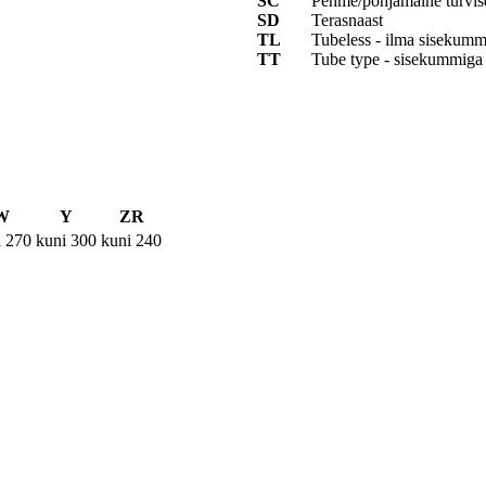
SC
Pehme/põhjamaine turvi
SD
Terasnaast
TL
Tubeless - ilma sisekumm
TT
Tube type - sisekummiga
W
Y
ZR
i 270
kuni 300
kuni 240