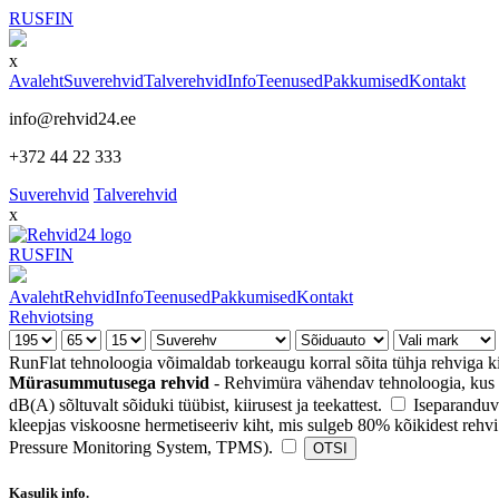
RUS
FIN
x
Avaleht
Suverehvid
Talverehvid
Info
Teenused
Pakkumised
Kontakt
info@rehvid24.ee
+372 44 22 333
Suverehvid
Talverehvid
x
RUS
FIN
Avaleht
Rehvid
Info
Teenused
Pakkumised
Kontakt
Rehviotsing
RunFlat tehnoloogia võimaldab torkeaugu korral sõita tühja rehviga k
Mürasummutusega rehvid
- Rehvimüra vähendav tehnoloogia, kus r
dB(A) sõltuvalt sõiduki tüübist, kiirusest ja teekattest.
Iseparanduv
kleepjas viskoosne hermetiseeriv kiht, mis sulgeb 80% kõikidest rehvi
Pressure Monitoring System, TPMS).
Kasulik
info.