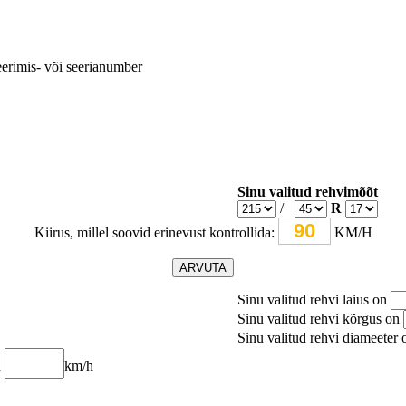
seerimis- või seerianumber
Sinu valitud rehvimõõt
/
R
Kiirus, millel soovid erinevust kontrollida:
KM/H
Sinu valitud rehvi laius on
Sinu valitud rehvi kõrgus on
Sinu valitud rehvi diameeter
n
km/h