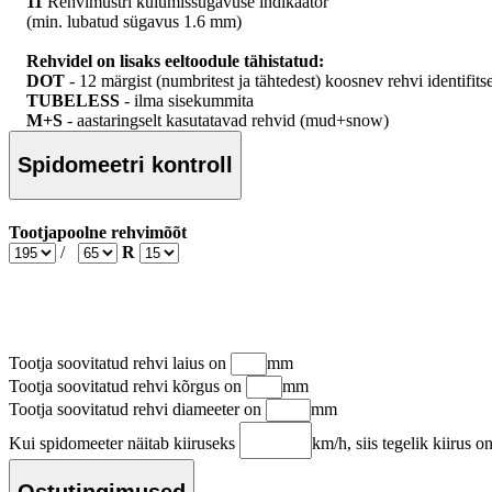
11
Rehvimustri kulumissügavuse indikaator
(min. lubatud sügavus 1.6 mm)
Rehvidel on lisaks eeltoodule tähistatud:
DOT
- 12 märgist (numbritest ja tähtedest) koosnev rehvi identifit
TUBELESS
- ilma sisekummita
M+S
- aastaringselt kasutatavad rehvid (mud+snow)
Spidomeetri kontroll
Tootjapoolne rehvimõõt
/
R
Tootja soovitatud rehvi laius on
mm
Tootja soovitatud rehvi kõrgus on
mm
Tootja soovitatud rehvi diameeter on
mm
Kui spidomeeter näitab kiiruseks
km/h, siis tegelik kiirus o