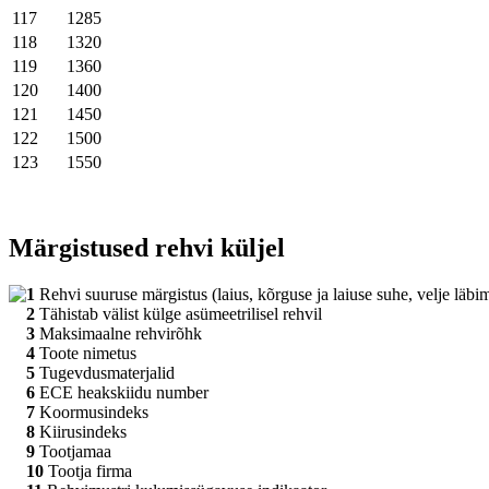
117
1285
118
1320
119
1360
120
1400
121
1450
122
1500
123
1550
Märgistused rehvi küljel
1
Rehvi suuruse märgistus (laius, kõrguse ja laiuse suhe, velje läbi
2
Tähistab välist külge asümeetrilisel rehvil
3
Maksimaalne rehvirõhk
4
Toote nimetus
5
Tugevdusmaterjalid
6
ECE heakskiidu number
7
Koormusindeks
8
Kiirusindeks
9
Tootjamaa
10
Tootja firma