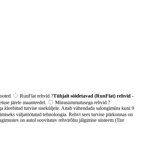
 tooted
RunFlat rehvid
?
Tühjalt sõidetavad (RunFlat) rehvid
-
tuse järele maanteedel.
Mürasummutusega rehvid
?
kleebitud turvise siseküljele. Aitab vähendada salongimüra kuni 9
imiseks väljatöötatud tehnoloogia. Rehvi sees turvise piirkonnas on
ngimustes on autol soovitatav rehvirõhu jälgimise süsteem (Tire