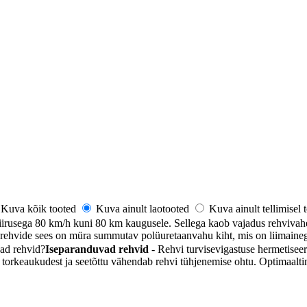
Kuva kõik tooted
Kuva ainult laotooted
Kuva ainult tellimisel
iirusega 80 km/h kuni 80 km kaugusele. Sellega kaob vajadus rehvivahe
ehvide sees on müra summutav polüuretaanvahu kiht, mis on liimainega 
ad rehvid
?
Iseparanduvad rehvid
- Rehvi turvisevigastuse hermetiseer
 torkeaukudest ja seetõttu vähendab rehvi tühjenemise ohtu. Optimaalti