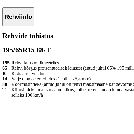
Rehviinfo
Rehvide tähistus
195/65R15 88/T
195
Rehvi laius millimeetrites
65
Rehvi kõrgus protsentuaalselt laiusest (antud juhul 65% 195 milli
R
Radiaalrehvi tähis
14
Velje diameeter tollides (1 toll = 25,4 mm)
88
Koormusindeks (antud juhul on rehvi maksimaalne kandevõime 
T
Kiirusindeks, maksimaalne kiirus, millel rehv suudab kanda vast
selleks 190 km/h