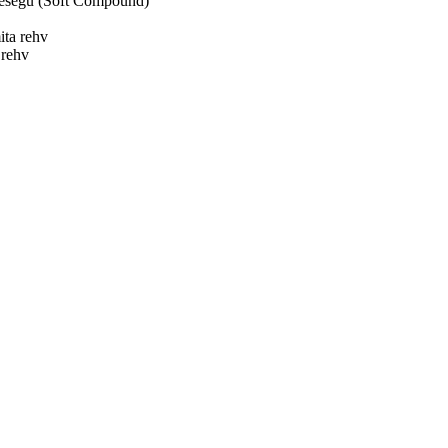
sesegu (Soft Compound)
ita rehv
 rehv