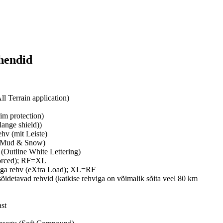
hendid
l Terrain application)
rim protection)
lange shield))
ehv (mit Leiste)
v (Mud & Snow)
 (Outline White Lettering)
orced); RF=XL
ga rehv (eXtra Load); XL=RF
õidetavad rehvid (katkise rehviga on võimalik sõita veel 80 km
st