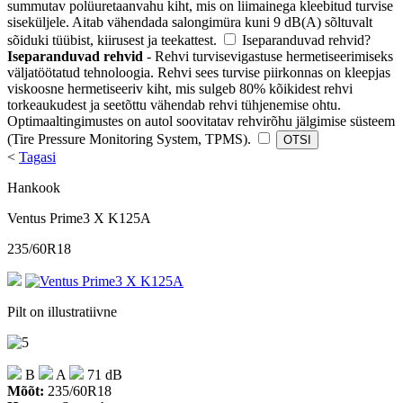
summutav polüuretaanvahu kiht, mis on liimainega kleebitud turvise
siseküljele. Aitab vähendada salongimüra kuni 9 dB(A) sõltuvalt
sõiduki tüübist, kiirusest ja teekattest.
Iseparanduvad rehvid
?
Iseparanduvad rehvid
- Rehvi turvisevigastuse hermetiseerimiseks
väljatöötatud tehnoloogia. Rehvi sees turvise piirkonnas on kleepjas
viskoosne hermetiseeriv kiht, mis sulgeb 80% kõikidest rehvi
torkeaukudest ja seetõttu vähendab rehvi tühjenemise ohtu.
Optimaaltingimustes on autol soovitatav rehvirõhu jälgimise süsteem
(Tire Pressure Monitoring System, TPMS).
<
Tagasi
Hankook
Ventus Prime3 X K125A
235/60R18
Pilt on illustratiivne
B
A
71 dB
Mõõt:
235/60R18