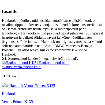
Lisainfo
Hankook – jõudlus, mida usaldab autotööstuse eliit.Hankook on
maailma tippu kuuluv rehvitootja, mis ühendab korea insenerikunsti,
Saksamaa arenduskeskuste täpsuse ja motorspordist pärit
tehnoloogia. Hankooki rehvid pakuvad täpset juhitavust, suurepärast
haarduvust ja vaikset sõidumugavust ka kõige nõudlikumates
tingimustes. Pole juhus, et Hankook on originaalvarustusena valitud
sellistele automarkidele nagu Audi, BMW, Mercedes-Benz ja
Porsche. Kui otsid rehve, mis ei tee kompromisse – see on
Hankook.
XL
Suurendatud kandevõimega rehv (eXtra Load).
UUS!
Hankook pood nüüd
avatud. Vaata lähemalt siit.
TOP3
rehvid.
Hankook
Ventus Prime4 K135