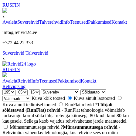
RUS
FIN
x
Avaleht
Suverehvid
Talverehvid
Info
Teenused
Pakkumised
Kontakt
info@rehvid24.ee
+372 44 22 333
Suverehvid
Talverehvid
x
RUS
FIN
Avaleht
Rehvid
Info
Teenused
Pakkumised
Kontakt
Rehviotsing
Kuva kõik tooted
Kuva ainult laotooted
Kuva ainult tellimisel tooted
RunFlat rehvid
?
Tühjalt
sõidetavad (RunFlat) rehvid
- RunFlat tehnoloogia võimaldab
torkeaugu korral sõita tühja rehviga kiirusega 80 km/h kuni 80 km
kaugusele. Sellega kaob vajadus rehvivahetuse järele maanteedel.
Mürasummutusega rehvid
?
Mürasummutusega rehvid
-
Rehvimüra vähendav tehnoloogia, kus rehvide sees on müra