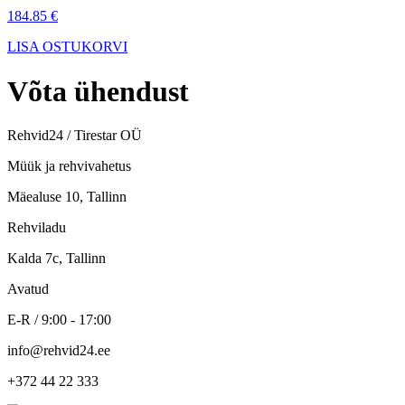
184.85 €
LISA OSTUKORVI
Võta
ühendust
Rehvid24 / Tirestar OÜ
Müük ja rehvivahetus
Mäealuse 10, Tallinn
Rehviladu
Kalda 7c, Tallinn
Avatud
E-R / 9:00 - 17:00
info@rehvid24.ee
+372 44 22 333