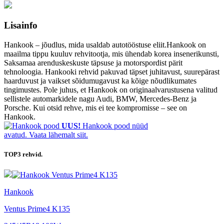
Lisainfo
Hankook – jõudlus, mida usaldab autotööstuse eliit.Hankook on
maailma tippu kuuluv rehvitootja, mis ühendab korea insenerikunsti,
Saksamaa arenduskeskuste täpsuse ja motorspordist pärit
tehnoloogia. Hankooki rehvid pakuvad täpset juhitavust, suurepärast
haarduvust ja vaikset sõidumugavust ka kõige nõudlikumates
tingimustes. Pole juhus, et Hankook on originaalvarustusena valitud
sellistele automarkidele nagu Audi, BMW, Mercedes-Benz ja
Porsche. Kui otsid rehve, mis ei tee kompromisse – see on
Hankook.
UUS!
Hankook pood nüüd
avatud. Vaata lähemalt siit.
TOP3
rehvid.
Hankook
Ventus Prime4 K135