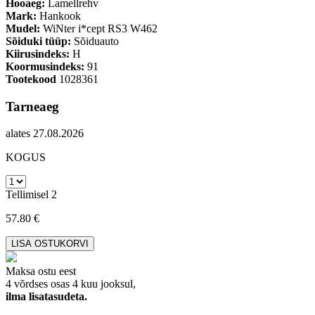
Hooaeg:
Lamellrehv
Mark:
Hankook
Mudel:
WiNter i*cept RS3 W462
Sõiduki tüüp:
Sõiduauto
Kiirusindeks:
H
Koormusindeks:
91
Tootekood
1028361
Tarneaeg
alates 27.08.2026
KOGUS
Tellimisel 2
57.80 €
Maksa ostu eest
4 võrdses osas 4 kuu jooksul,
ilma lisatasudeta.