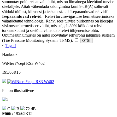
summutav polüuretaanvahu kiht, mis on liimainega kleebitud turvise
siseküljele. Aitab vähendada salongimüra kuni 9 dB(A) sõltuvalt
sõiduki tüübist, kiirusest ja teekattest.
Iseparanduvad rehvid
?
Iseparanduvad rehvid
- Rehvi turvisevigastuse hermetiseerimiseks
väljatöötatud tehnoloogia. Rehvi sees turvise piirkonnas on kleepjas
viskoosne hermetiseeriv kiht, mis sulgeb 80% kõikidest rehvi
torkeaukudest ja seetõttu vähendab rehvi tühjenemise ohtu.
Optimaaltingimustes on autol soovitatav rehvirõhu jälgimise süsteem
(Tire Pressure Monitoring System, TPMS).
<
Tagasi
Hankook
WiNter i*cept RS3 W462
195/65R15
Pilt on illustratiivne
C
B
72 dB
Mõõt:
195/65R15