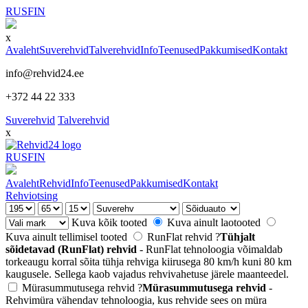
RUS
FIN
x
Avaleht
Suverehvid
Talverehvid
Info
Teenused
Pakkumised
Kontakt
info@rehvid24.ee
+372 44 22 333
Suverehvid
Talverehvid
x
RUS
FIN
Avaleht
Rehvid
Info
Teenused
Pakkumised
Kontakt
Rehviotsing
Kuva kõik tooted
Kuva ainult laotooted
Kuva ainult tellimisel tooted
RunFlat rehvid
?
Tühjalt
sõidetavad (RunFlat) rehvid
- RunFlat tehnoloogia võimaldab
torkeaugu korral sõita tühja rehviga kiirusega 80 km/h kuni 80 km
kaugusele. Sellega kaob vajadus rehvivahetuse järele maanteedel.
Mürasummutusega rehvid
?
Mürasummutusega rehvid
-
Rehvimüra vähendav tehnoloogia, kus rehvide sees on müra