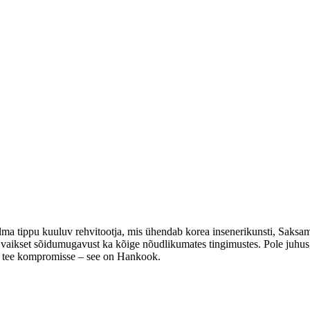
a tippu kuuluv rehvitootja, mis ühendab korea insenerikunsti, Saksama
 vaikset sõidumugavust ka kõige nõudlikumates tingimustes. Pole juhus,
i tee kompromisse – see on Hankook.