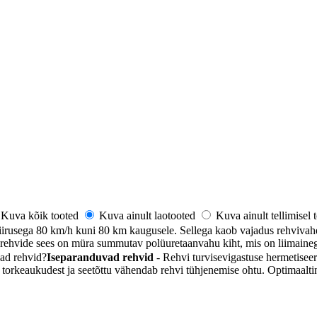
Kuva kõik tooted
Kuva ainult laotooted
Kuva ainult tellimisel
iirusega 80 km/h kuni 80 km kaugusele. Sellega kaob vajadus rehvivahe
ehvide sees on müra summutav polüuretaanvahu kiht, mis on liimainega 
ad rehvid
?
Iseparanduvad rehvid
- Rehvi turvisevigastuse hermetiseer
 torkeaukudest ja seetõttu vähendab rehvi tühjenemise ohtu. Optimaalti