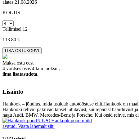
alates 21.08.2026
KOGUS
Tellimisel 12+
113.80 €
Maksa ostu eest
4 võrdses osas 4 kuu jooksul,
ilma lisatasudeta.
Lisainfo
Hankook – jõudlus, mida usaldab autotööstuse eliit.Hankook on maailm
Hankooki rehvid pakuvad täpset juhitavust, suurepärast haarduvust ja
nagu Audi, BMW, Mercedes-Benz ja Porsche. Kui otsid rehve, mis e
UUS!
Hankook pood nüüd
avatud. Vaata lähemalt siit.
TOP3
rehvid.