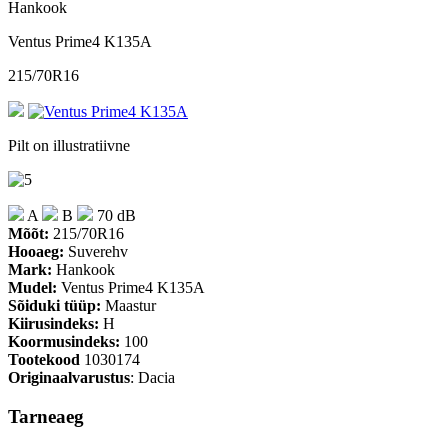
Hankook
Ventus Prime4 K135A
215/70R16
Pilt on illustratiivne
A
B
70 dB
Mõõt:
215/70R16
Hooaeg:
Suverehv
Mark:
Hankook
Mudel:
Ventus Prime4 K135A
Sõiduki tüüp:
Maastur
Kiirusindeks:
H
Koormusindeks:
100
Tootekood
1030174
Originaalvarustus
: Dacia
Tarneaeg