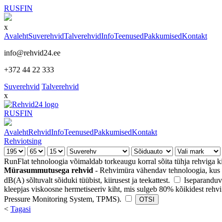
RUS
FIN
x
Avaleht
Suverehvid
Talverehvid
Info
Teenused
Pakkumised
Kontakt
info@rehvid24.ee
+372 44 22 333
Suverehvid
Talverehvid
x
RUS
FIN
Avaleht
Rehvid
Info
Teenused
Pakkumised
Kontakt
Rehviotsing
RunFlat tehnoloogia võimaldab torkeaugu korral sõita tühja rehviga k
Mürasummutusega rehvid
- Rehvimüra vähendav tehnoloogia, kus r
dB(A) sõltuvalt sõiduki tüübist, kiirusest ja teekattest.
Iseparanduv
kleepjas viskoosne hermetiseeriv kiht, mis sulgeb 80% kõikidest rehvi
Pressure Monitoring System, TPMS).
<
Tagasi