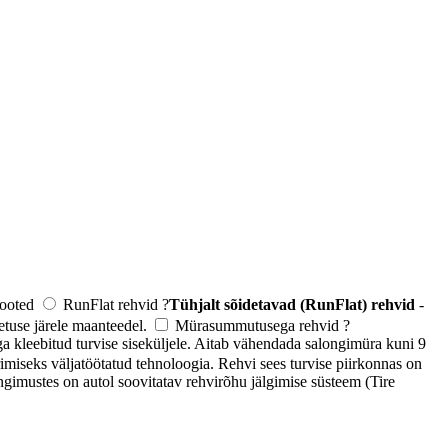
 tooted
RunFlat rehvid
?
Tühjalt sõidetavad (RunFlat) rehvid
-
tuse järele maanteedel.
Mürasummutusega rehvid
?
kleebitud turvise siseküljele. Aitab vähendada salongimüra kuni 9
imiseks väljatöötatud tehnoloogia. Rehvi sees turvise piirkonnas on
ngimustes on autol soovitatav rehvirõhu jälgimise süsteem (Tire