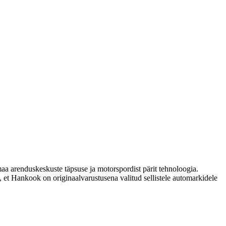
a arenduskeskuste täpsuse ja motorspordist pärit tehnoloogia.
 et Hankook on originaalvarustusena valitud sellistele automarkidele