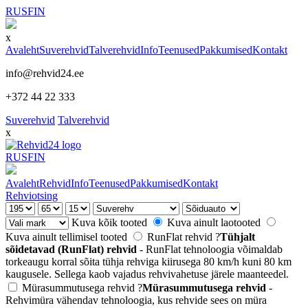
RUS
FIN
x
Avaleht
Suverehvid
Talverehvid
Info
Teenused
Pakkumised
Kontakt
info@rehvid24.ee
+372 44 22 333
Suverehvid
Talverehvid
x
RUS
FIN
Avaleht
Rehvid
Info
Teenused
Pakkumised
Kontakt
Rehviotsing
Kuva kõik tooted
Kuva ainult laotooted
Kuva ainult tellimisel tooted
RunFlat rehvid
?
Tühjalt
sõidetavad (RunFlat) rehvid
- RunFlat tehnoloogia võimaldab
torkeaugu korral sõita tühja rehviga kiirusega 80 km/h kuni 80 km
kaugusele. Sellega kaob vajadus rehvivahetuse järele maanteedel.
Mürasummutusega rehvid
?
Mürasummutusega rehvid
-
Rehvimüra vähendav tehnoloogia, kus rehvide sees on müra