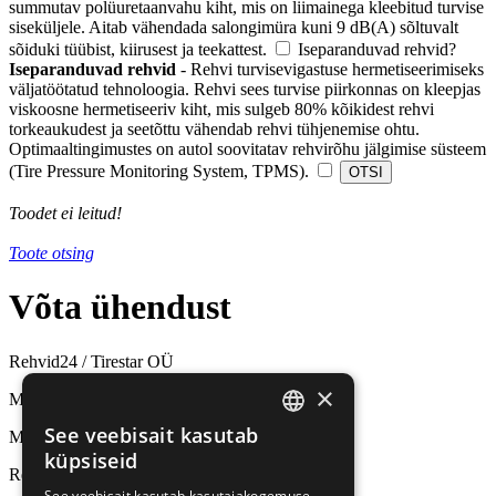
summutav polüuretaanvahu kiht, mis on liimainega kleebitud turvise
siseküljele. Aitab vähendada salongimüra kuni 9 dB(A) sõltuvalt
sõiduki tüübist, kiirusest ja teekattest.
Iseparanduvad rehvid
?
Iseparanduvad rehvid
- Rehvi turvisevigastuse hermetiseerimiseks
väljatöötatud tehnoloogia. Rehvi sees turvise piirkonnas on kleepjas
viskoosne hermetiseeriv kiht, mis sulgeb 80% kõikidest rehvi
torkeaukudest ja seetõttu vähendab rehvi tühjenemise ohtu.
Optimaaltingimustes on autol soovitatav rehvirõhu jälgimise süsteem
(Tire Pressure Monitoring System, TPMS).
Toodet ei leitud!
Toote otsing
Võta
ühendust
Rehvid24 / Tirestar OÜ
×
Müük ja rehvivahetus
See veebisait kasutab
Mäealuse 10, Tallinn
ESTONIAN
küpsiseid
Rehviladu
RUSSIAN
See veebisait kasutab kasutajakogemuse