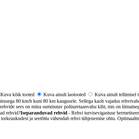
Kuva kõik tooted
Kuva ainult laotooted
Kuva ainult tellimisel
iirusega 80 km/h kuni 80 km kaugusele. Sellega kaob vajadus rehvivahe
ehvide sees on müra summutav polüuretaanvahu kiht, mis on liimainega 
ad rehvid
?
Iseparanduvad rehvid
- Rehvi turvisevigastuse hermetiseer
 torkeaukudest ja seetõttu vähendab rehvi tühjenemise ohtu. Optimaalti