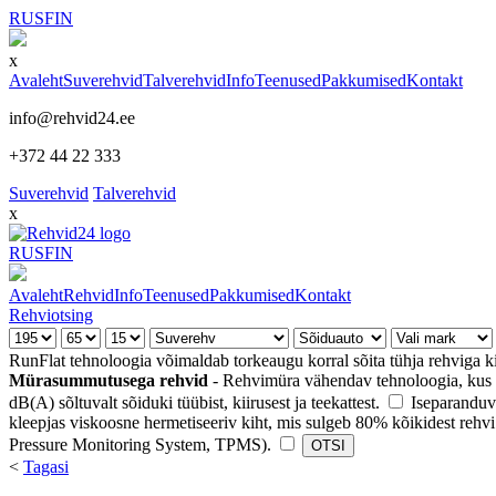
RUS
FIN
x
Avaleht
Suverehvid
Talverehvid
Info
Teenused
Pakkumised
Kontakt
info@rehvid24.ee
+372 44 22 333
Suverehvid
Talverehvid
x
RUS
FIN
Avaleht
Rehvid
Info
Teenused
Pakkumised
Kontakt
Rehviotsing
RunFlat tehnoloogia võimaldab torkeaugu korral sõita tühja rehviga k
Mürasummutusega rehvid
- Rehvimüra vähendav tehnoloogia, kus r
dB(A) sõltuvalt sõiduki tüübist, kiirusest ja teekattest.
Iseparanduv
kleepjas viskoosne hermetiseeriv kiht, mis sulgeb 80% kõikidest rehvi
Pressure Monitoring System, TPMS).
<
Tagasi