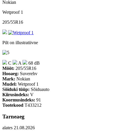
Nokian
Wetproof 1
205/55R16
Pilt on illustratiivne
C
A
68 dB
Mõõt:
205/55R16
Hooaeg:
Suverehv
Mark:
Nokian
Mudel:
Wetproof 1
Sõiduki tüüp:
Sõiduauto
Kiirusindeks:
V
Koormusindeks:
91
Tootekood
T433212
Tarneaeg
alates 21.08.2026