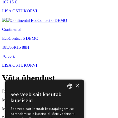
107.15 €
LISA OSTUKORVI
Continental
EcoContact 6 DEMO
185/65R15 88H
76.55 €
LISA OSTUKORVI
Võta
ühendust
×
Rehvid24 / Tirestar OÜ
See veebisait kasutab
ESTONIAN
küpsiseid
Müük ja rehvivahetus
RUSSIAN
See veebisait kasutab kasutajakogemuse
Mäealuse 10, Tallinn
parandamiseks küpsiseid. Meie veebisaiti
FINNISH
Rehviladu