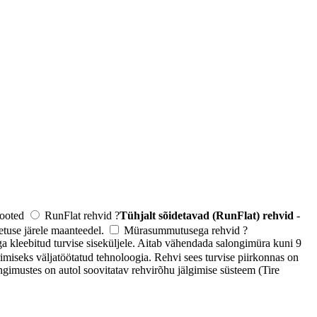
 tooted
RunFlat rehvid
?
Tühjalt sõidetavad (RunFlat) rehvid
-
tuse järele maanteedel.
Mürasummutusega rehvid
?
kleebitud turvise siseküljele. Aitab vähendada salongimüra kuni 9
imiseks väljatöötatud tehnoloogia. Rehvi sees turvise piirkonnas on
ngimustes on autol soovitatav rehvirõhu jälgimise süsteem (Tire