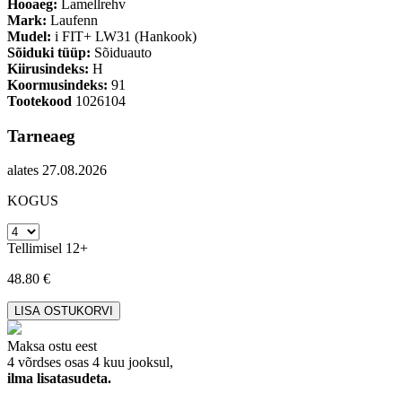
Hooaeg:
Lamellrehv
Mark:
Laufenn
Mudel:
i FIT+ LW31 (Hankook)
Sõiduki tüüp:
Sõiduauto
Kiirusindeks:
H
Koormusindeks:
91
Tootekood
1026104
Tarneaeg
alates 27.08.2026
KOGUS
Tellimisel 12+
48.80 €
Maksa ostu eest
4 võrdses osas 4 kuu jooksul,
ilma lisatasudeta.