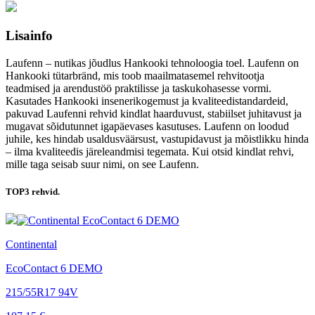
Lisainfo
Laufenn – nutikas jõudlus Hankooki tehnoloogia toel. Laufenn on
Hankooki tütarbränd, mis toob maailmatasemel rehvitootja
teadmised ja arendustöö praktilisse ja taskukohasesse vormi.
Kasutades Hankooki insenerikogemust ja kvaliteedistandardeid,
pakuvad Laufenni rehvid kindlat haarduvust, stabiilset juhitavust ja
mugavat sõidutunnet igapäevases kasutuses. Laufenn on loodud
juhile, kes hindab usaldusväärsust, vastupidavust ja mõistlikku hinda
– ilma kvaliteedis järeleandmisi tegemata. Kui otsid kindlat rehvi,
mille taga seisab suur nimi, on see Laufenn.
TOP3
rehvid.
Continental
EcoContact 6 DEMO
215/55R17 94V