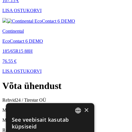
107.15 €
LISA OSTUKORVI
Continental
EcoContact 6 DEMO
185/65R15 88H
76.55 €
LISA OSTUKORVI
Võta
ühendust
Rehvid24 / Tirestar OÜ
×
Müük ja rehvivahetus
See veebisait kasutab
Mäealuse 10, Tallinn
ESTONIAN
küpsiseid
Rehviladu
RUSSIAN