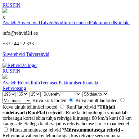
RUS
FIN
x
Avaleht
Suverehvid
Talverehvid
Info
Teenused
Pakkumised
Kontakt
info@rehvid24.ee
+372 44 22 333
Suverehvid
Talverehvid
x
RUS
FIN
Avaleht
Rehvid
Info
Teenused
Pakkumised
Kontakt
Rehviotsing
Kuva kõik tooted
Kuva ainult laotooted
Kuva ainult tellimisel tooted
RunFlat rehvid
?
Tühjalt
sõidetavad (RunFlat) rehvid
- RunFlat tehnoloogia võimaldab
torkeaugu korral sõita tühja rehviga kiirusega 80 km/h kuni 80 km
kaugusele. Sellega kaob vajadus rehvivahetuse järele maanteedel.
Mürasummutusega rehvid
?
Mürasummutusega rehvid
-
Rehvimüra vähendav tehnoloogia, kus rehvide sees on müra