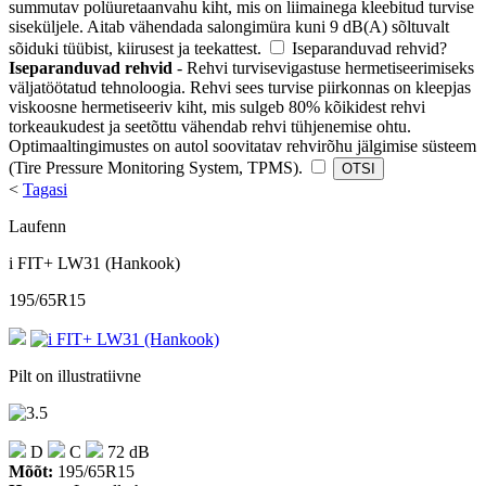
summutav polüuretaanvahu kiht, mis on liimainega kleebitud turvise
siseküljele. Aitab vähendada salongimüra kuni 9 dB(A) sõltuvalt
sõiduki tüübist, kiirusest ja teekattest.
Iseparanduvad rehvid
?
Iseparanduvad rehvid
- Rehvi turvisevigastuse hermetiseerimiseks
väljatöötatud tehnoloogia. Rehvi sees turvise piirkonnas on kleepjas
viskoosne hermetiseeriv kiht, mis sulgeb 80% kõikidest rehvi
torkeaukudest ja seetõttu vähendab rehvi tühjenemise ohtu.
Optimaaltingimustes on autol soovitatav rehvirõhu jälgimise süsteem
(Tire Pressure Monitoring System, TPMS).
<
Tagasi
Laufenn
i FIT+ LW31 (Hankook)
195/65R15
Pilt on illustratiivne
D
C
72 dB
Mõõt:
195/65R15